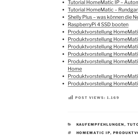
Tutorial HomeMatic IP – Automa
Tutorial HomeMatic – Rundga
Shelly Plus – was können die 
RaspberryPi 4 SSD booten
Produktvorstellung HomeMatic
Produktvorstellung HomeMatic
Produktvorstellung HomeMati
Produktvorstellung HomeMatic
Produktvorstellung HomeMati
Home
Produktvorstellung HomeMatic
Produktvorstellung HomeMatic
POST VIEWS:
1.169
KATEGORIEN
KAUFEMPFEHLUNGEN
,
TUT
SCHLAGWÖRTER
HOMEMATIC IP
,
PRODUKTV