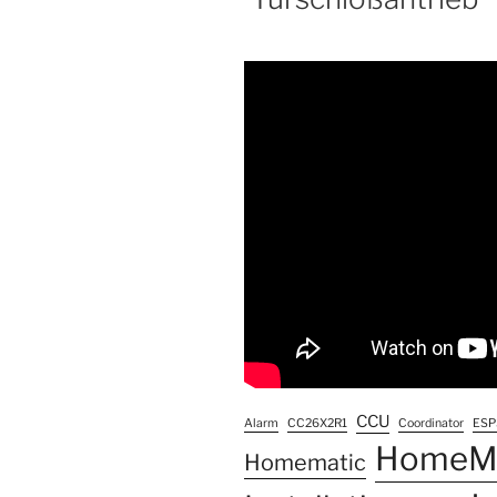
CCU
Alarm
CC26X2R1
Coordinator
ESP
HomeMa
Homematic