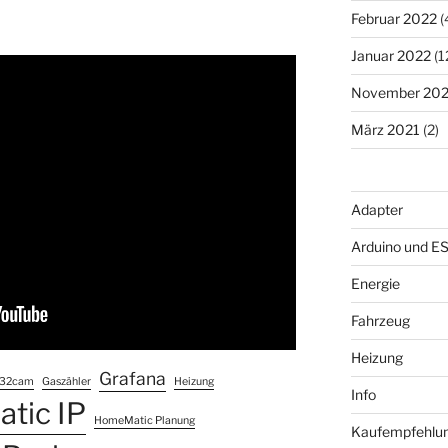
Februar 2022
(
Januar 2022
(1
November 202
März 2021
(2)
Adapter
Arduino und E
Energie
Fahrzeug
Heizung
Grafana
32cam
Gaszähler
Heizung
Info
tic IP
HomeMatic Planung
Kaufempfehlu