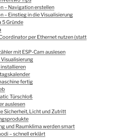
n – Navigation erstellen
 – Einstieg in die Visualisierung
a 5 Gründe
a
Coordinator per Ethernet nutzen (statt
rzähler mit ESP-Cam auslesen
l Visualisierung
installieren
stagskalender
aschine fertig
ieb
atic Türschloß
ler auslesen
Sicherheit, Licht und Zutritt
ingsprodukte
ung und Raumklima werden smart
di – schnell erklärt