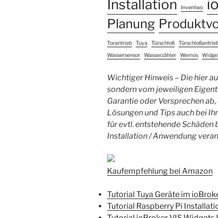
i
Installation
Inventwo
Planung
Produktvo
Torantrieb
Tuya
Türschloß
Türschloßantrie
Wassersensor
Wasserzähler
Wemos
Widge
Wichtiger Hinweis – Die hier auf
sondern vom jeweiligen Eigent
Garantie oder Versprechen ab,
Lösungen und Tips auch bei Ihn
für evtl. entstehende Schäde
Installation / Anwendung veran
Kaufempfehlung bei Amazon
Tutorial Tuya Geräte im ioBrok
Tutorial Raspberry Pi Installat
Tutorial ioBroker VIS Widgets