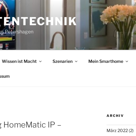
TENTECHNIK
us Petershagen
Wissen ist Macht
Szenarien
Mein Smarthome
ssum
ARCHIV
g HomeMatic IP –
März 2022
(2)