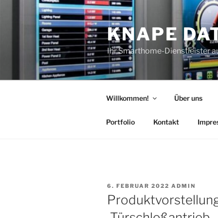
Zum
Inhalt
KNAPE DA
springen
Ihr Smarthome-Dienstleister a
Willkommen!
Über uns
Portfolio
Kontakt
Impre
VERÖFFENTLICHT
6. FEBRUAR 2022
ADMIN
AM
Produktvorstellun
Türschloßantrieb