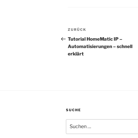
Beitragsnavigation
Vorheriger
ZURÜCK
Beitrag
Tutorial HomeMatic IP –
Automatisierungen – schnell
erklärt
SUCHE
Suchen
nach: