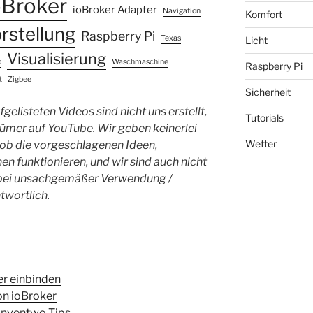
oBroker
ioBroker Adapter
Navigation
Komfort
rstellung
Raspberry Pi
Texas
Licht
Visualisierung
b
Waschmaschine
Raspberry Pi
t
Zigbee
Sicherheit
gelisteten Videos sind nicht uns erstellt,
Tutorials
ümer auf YouTube. Wir geben keinerlei
Wetter
 ob die vorgeschlagenen Ideen,
en funktionieren, und wir sind auch nicht
n bei unsachgemäßer Verwendung /
twortlich.
er einbinden
ion ioBroker
 Inventwo Tips