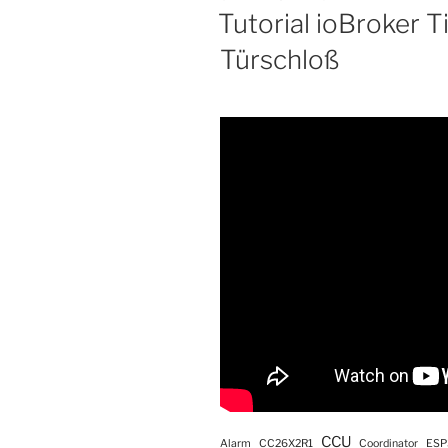
AM
Tutorial ioBroker 
Türschloß
CCU
Alarm
CC26X2R1
Coordinator
ESP