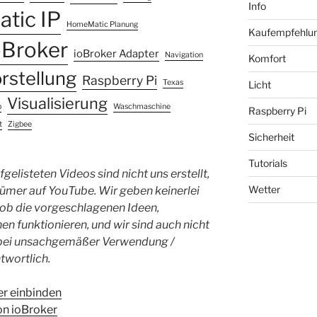
Info
tic IP
HomeMatic Planung
Kaufempfehlu
oBroker
ioBroker Adapter
Navigation
Komfort
rstellung
Raspberry Pi
Texas
Licht
Visualisierung
b
Waschmaschine
Raspberry Pi
t
Zigbee
Sicherheit
Tutorials
gelisteten Videos sind nicht uns erstellt,
Wetter
ümer auf YouTube. Wir geben keinerlei
 ob die vorgeschlagenen Ideen,
en funktionieren, und wir sind auch nicht
n bei unsachgemäßer Verwendung /
twortlich.
er einbinden
ion ioBroker