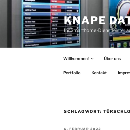
Zum
Inhalt
KNAPE DA
springen
Ihr Smarthome-Dienstleister a
Willkommen!
Über uns
Portfolio
Kontakt
Impre
SCHLAGWORT:
TÜRSCHLO
VERÖFFENTLICHT
6. FEBRUAR 2022