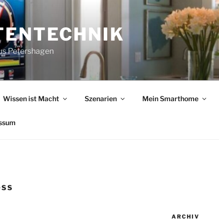
TENTECHNIK
us Petershagen
Wissen ist Macht
Szenarien
Mein Smarthome
ssum
SS
ARCHIV