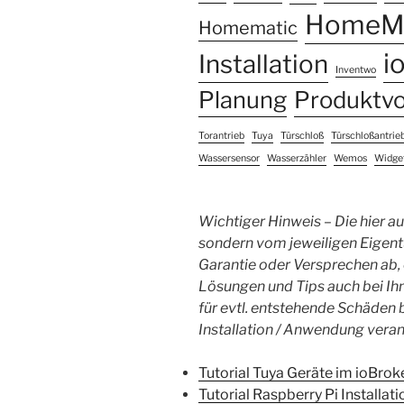
HomeMa
Homematic
i
Installation
Inventwo
Planung
Produktvo
Torantrieb
Tuya
Türschloß
Türschloßantrie
Wassersensor
Wasserzähler
Wemos
Widge
Wichtiger Hinweis – Die hier auf
sondern vom jeweiligen Eigent
Garantie oder Versprechen ab,
Lösungen und Tips auch bei Ihn
für evtl. entstehende Schäde
Installation / Anwendung veran
Tutorial Tuya Geräte im ioBrok
Tutorial Raspberry Pi Installat