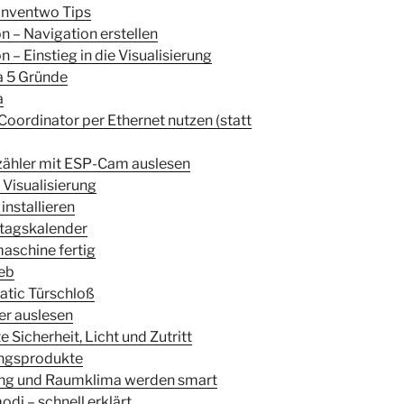
 Inventwo Tips
n – Navigation erstellen
 – Einstieg in die Visualisierung
a 5 Gründe
a
Coordinator per Ethernet nutzen (statt
rzähler mit ESP-Cam auslesen
l Visualisierung
installieren
stagskalender
aschine fertig
ieb
atic Türschloß
ler auslesen
Sicherheit, Licht und Zutritt
ingsprodukte
ung und Raumklima werden smart
di – schnell erklärt