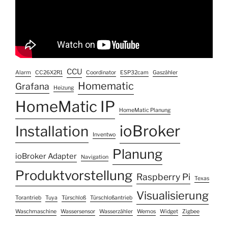
CCU
Alarm
CC26X2R1
Coordinator
ESP32cam
Gaszähler
Homematic
Grafana
Heizung
HomeMatic IP
HomeMatic Planung
ioBroker
Installation
Inventwo
Planung
ioBroker Adapter
Navigation
Produktvorstellung
Raspberry Pi
Texas
Visualisierung
Torantrieb
Tuya
Türschloß
Türschloßantrieb
Waschmaschine
Wassersensor
Wasserzähler
Wemos
Widget
Zigbee