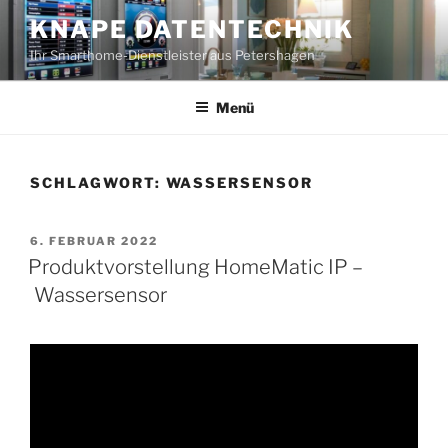
Zum
KNAPE DATENTECHNIK
Inhalt
Ihr Smarthome-Dienstleister aus Petershagen
springen
Menü
SCHLAGWORT:
WASSERSENSOR
VERÖFFENTLICHT
6. FEBRUAR 2022
AM
Produktvorstellung HomeMatic IP –
Wassersensor